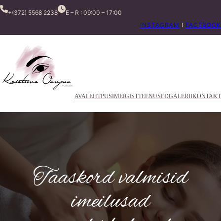
+(372) 5568 2238
E – R : 09:00 – 17:00
INSTAGRAM
I
FACEBOOK
AVALEHT
PÜSIMEIGIST
TEENUSED
GALERII
KONTAKT
Taaskord valmisid
imeilusad