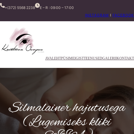
+(372) 5568 2238
E – R : 09:00 – 17:00
INSTAGRAM
I
FACEBOOK
AVALEHT
PÜSIMEIGIST
TEENUSED
GALERII
KONTAKT
Silmalainer hajutusega
(Lugemiseks kliki